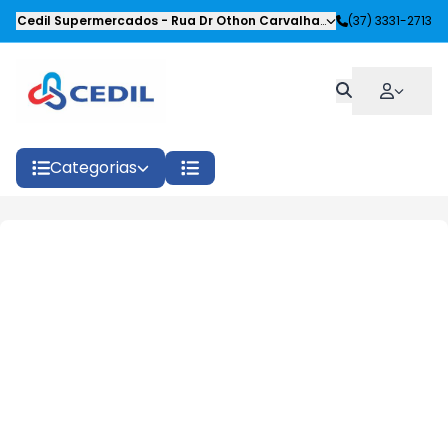
Cedil Supermercados
-
Rua Dr Othon Carvalhaes Siqueira
(37) 3331-2713
,
Oliveira
Categorias