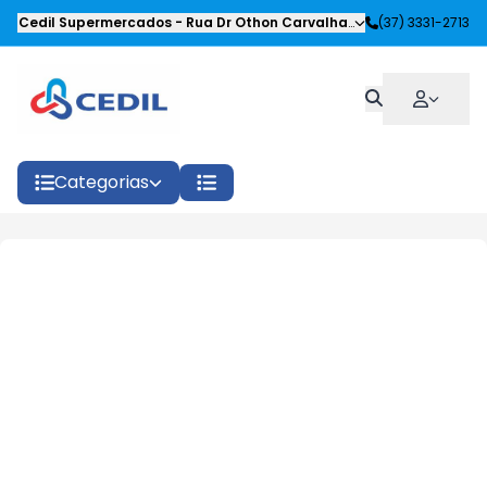
Cedil Supermercados
-
Rua Dr Othon Carvalhaes Siqueira
(37) 3331-2713
,
Oliveira
Categorias