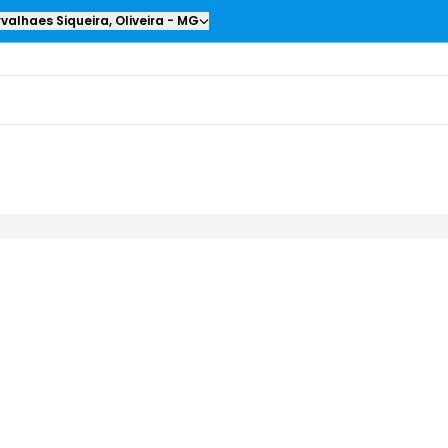
valhaes Siqueira
,
Oliveira
-
MG