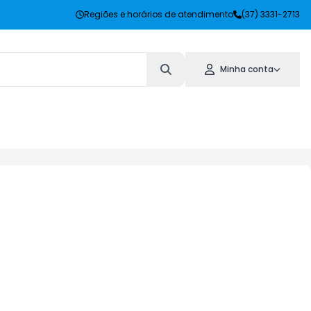
Regiões e horários de atendimento
(37) 3331-2713
Minha conta