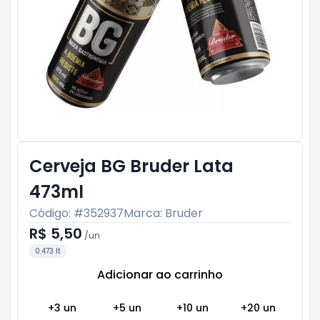
Cerveja BG Bruder Lata
473ml
Código: #
352937
Marca:
Bruder
R$ 5,50
/
un
0.473 lt
Adicionar ao carrinho
Subtotal:
R$ 0
+
3
un
+
5
un
+
10
un
+
20
un