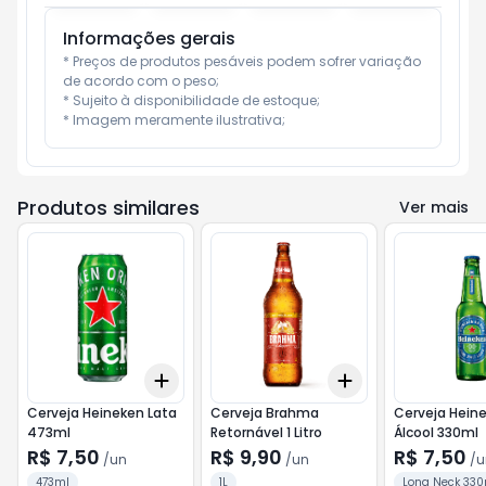
Informações gerais
* Preços de produtos pesáveis podem sofrer variação 
de acordo com o peso;

* Sujeito à disponibilidade de estoque;

* Imagem meramente ilustrativa;
Produtos similares
Ver mais
Add
Add
+
3
+
5
+
10
+
3
+
5
+
10
Cerveja Heineken Lata
Cerveja Brahma
Cerveja Hein
473ml
Retornável 1 Litro
Álcool 330ml
R$ 7,50
R$ 9,90
R$ 7,50
/
un
/
un
/
u
473ml
1L
Long Neck 330