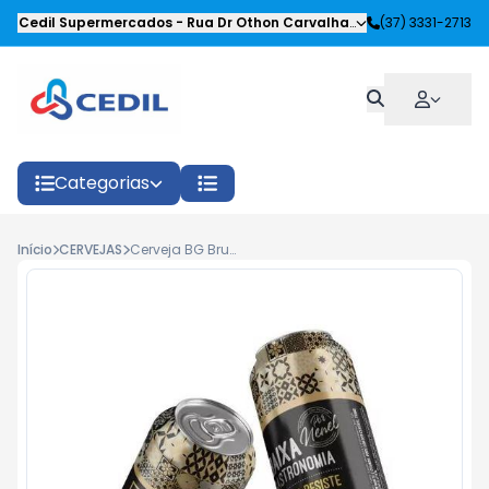
Cedil Supermercados
-
Rua Dr Othon Carvalhaes Siqueira
(37) 3331-2713
,
Oliveira
Categorias
Início
CERVEJAS
Cerveja BG Bruder Lata 473ml