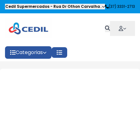
Cedil Supermercados
-
Rua Dr Othon Carvalhaes Siqueira
(37) 3331-2713
,
Oliveira
Categorias